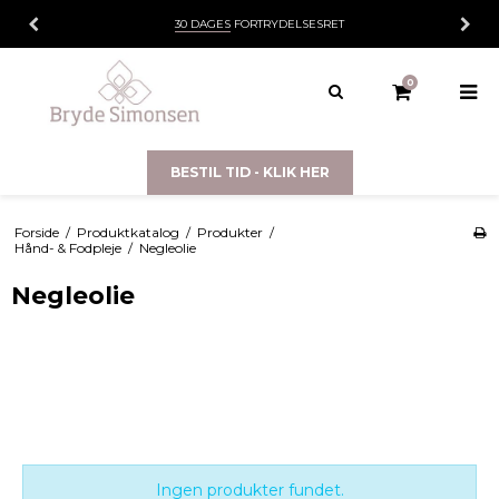
30 DAGES
FORTRYDELSESRET
0
BESTIL TID - KLIK HER
Forside
/
Produktkatalog
/
Produkter
/
Hånd- & Fodpleje
/
Negleolie
Negleolie
Ingen produkter fundet.