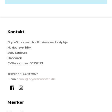
Kontakt
BrydeSimonsen.dk - Professionel Hudpleje
Hvidovrevej 88A
2610 Rødovre
Danmark
CVR-nummer
:
33259123
Telefonnr.
:
36487907
E-mail
:
mail@brydesimonsen.dk
Mærker