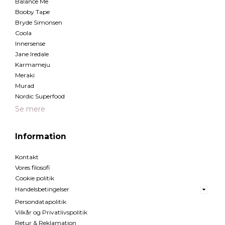
Balance Me
Booby Tape
Bryde Simonsen
Coola
Innersense
Jane Iredale
Karmameju
Meraki
Murad
Nordic Superfood
Se mere
Information
Kontakt
Vores filosofi
Cookie politik
Handelsbetingelser
Persondatapolitik
Vilkår og Privatlivspolitik
Retur & Reklamation