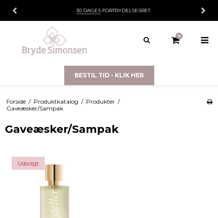
SRET
HURTIG LEVERING:
3-5 DAGE
0
BESTIL TID - KLIK HER
Forside
/
Produktkatalog
/
Produkter
/
Gaveæsker/Sampak
Gaveæsker/Sampak
Udsolgt