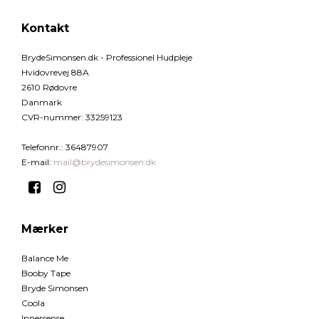
Kontakt
BrydeSimonsen.dk - Professionel Hudpleje
Hvidovrevej 88A
2610 Rødovre
Danmark
CVR-nummer
:
33259123
Telefonnr.
:
36487907
E-mail
:
mail@brydesimonsen.dk
Mærker
Balance Me
Booby Tape
Bryde Simonsen
Coola
Innersense