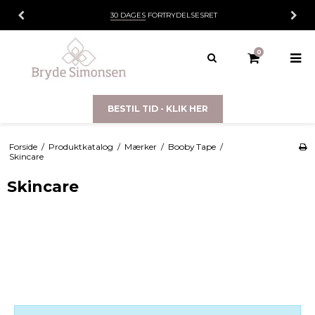
30 DAGES
FORTRYDELSESRET
0
BESTIL TID - KLIK HER
Forside
/
Produktkatalog
/
Mærker
/
Booby Tape
/
Skincare
Skincare