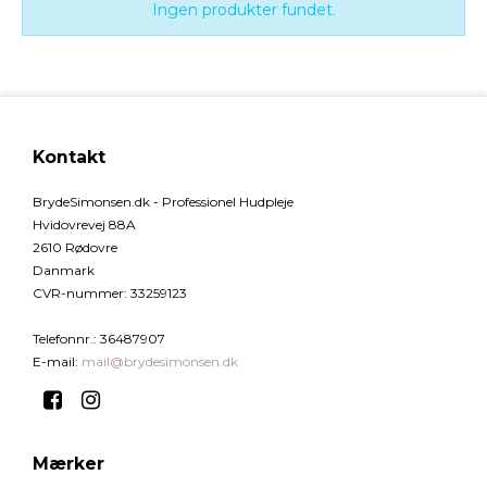
Ingen produkter fundet.
Kontakt
BrydeSimonsen.dk - Professionel Hudpleje
Hvidovrevej 88A
2610 Rødovre
Danmark
CVR-nummer
:
33259123
Telefonnr.
:
36487907
E-mail
:
mail@brydesimonsen.dk
Mærker