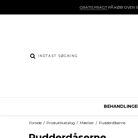
GRATIS FRAGT
PÅ KØB OVER 5
BEHANDLINGE
Forside
/
Produktkatalog
/
Mærker
/
Pudderdåserne
Pudderdåserne