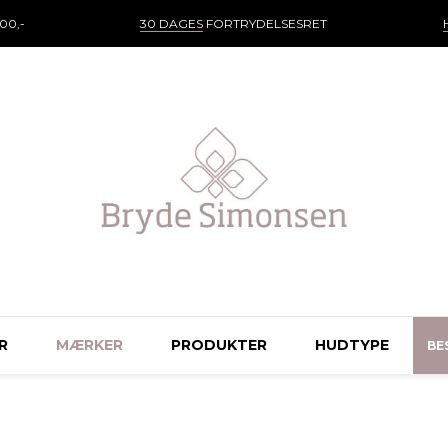
00,-
30 DAGES
FORTRYDELSESRET
R
MÆRKER
PRODUKTER
HUDTYPE
BES