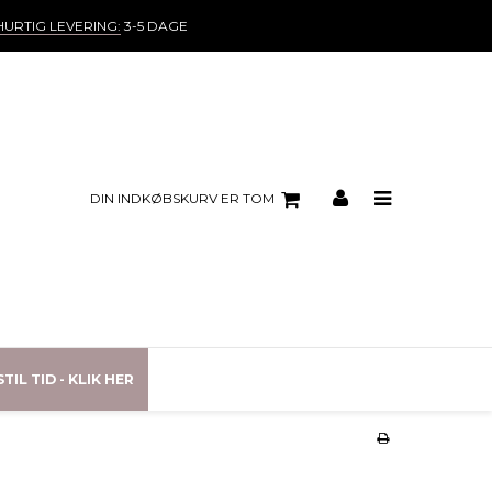
HURTIG LEVERING:
3-5 DAGE
DIN INDKØBSKURV ER TOM
TIL TID - KLIK HER