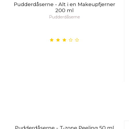
Pudderdåserne - Alt i en Makeupfjerner
200 ml
Pudderdåserne
Pudderdåserne - T-zone Peeling 50 ml