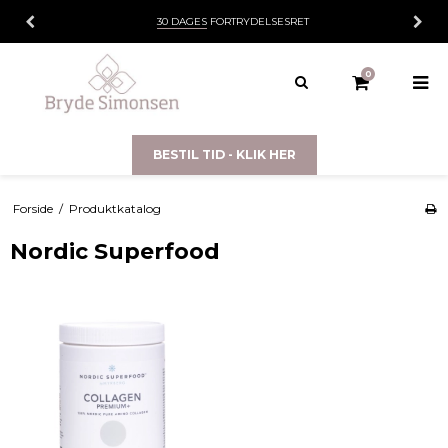
30 DAGES
FORTRYDELSESRET
0
BESTIL TID - KLIK HER
Forside
/
Produktkatalog
Nordic Superfood