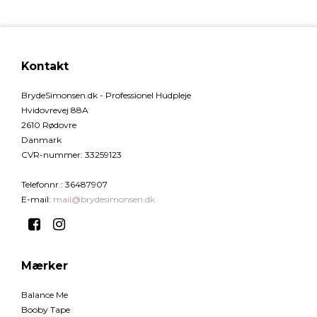
Kontakt
BrydeSimonsen.dk - Professionel Hudpleje
Hvidovrevej 88A
2610 Rødovre
Danmark
CVR-nummer
:
33259123
Telefonnr.
:
36487907
E-mail
:
mail@brydesimonsen.dk
Mærker
Balance Me
Booby Tape