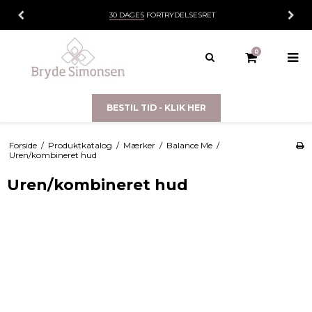
30 DAGES
FORTRYDELSESRET
0
BESTIL TID - KLIK HER
Forside
/
Produktkatalog
/
Mærker
/
Balance Me
/
Uren/kombineret hud
Uren/kombineret hud