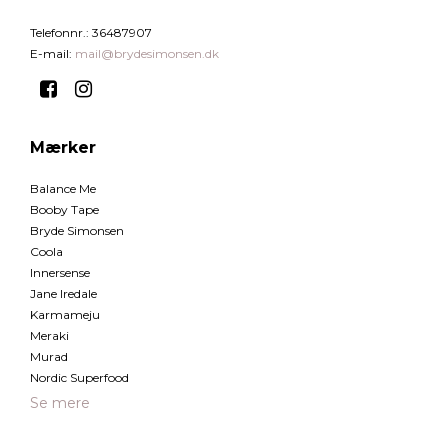
Telefonnr.
:
36487907
E-mail
:
mail@brydesimonsen.dk
Mærker
Balance Me
Booby Tape
Bryde Simonsen
Coola
Innersense
Jane Iredale
Karmameju
Meraki
Murad
Nordic Superfood
Se mere