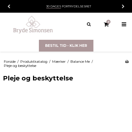
30 DAGES
FORTRYDELSESRET
0
BESTIL TID - KLIK HER
Forside
/
Produktkatalog
/
Mærker
/
Balance Me
/
Pleje og beskyttelse
Pleje og beskyttelse