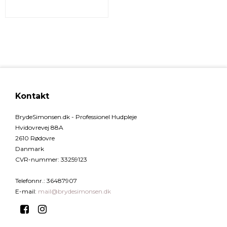
Kontakt
BrydeSimonsen.dk - Professionel Hudpleje
Hvidovrevej 88A
2610 Rødovre
Danmark
CVR-nummer
:
33259123
Telefonnr.
:
36487907
E-mail
:
mail@brydesimonsen.dk