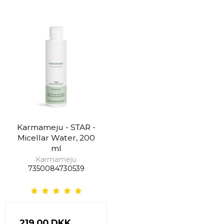
Karmameju - STAR -
Micellar Water, 200
ml
Karmameju
7350084730539
219,00 DKK