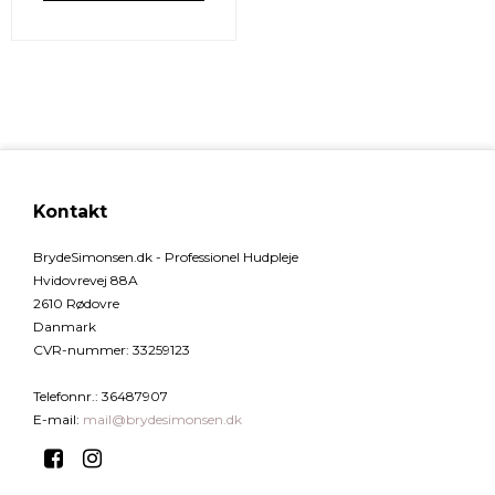
Kontakt
BrydeSimonsen.dk - Professionel Hudpleje
Hvidovrevej 88A
2610 Rødovre
Danmark
CVR-nummer
:
33259123
Telefonnr.
:
36487907
E-mail
:
mail@brydesimonsen.dk