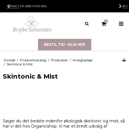
GRATIS FRAGT
PÅ KØB OVER 500,-
0
BESTIL TID - KLIK HER
Forside
/
Produktkatalog
/
Produkter
/
Ansigtspleje
/
Skintonic & Mist
Skintonic & Mist
Søger du det bedste indenfor økologisk skintonic og mist, så
har vi det hos Organicshop. Vi har et bredt udvalg af